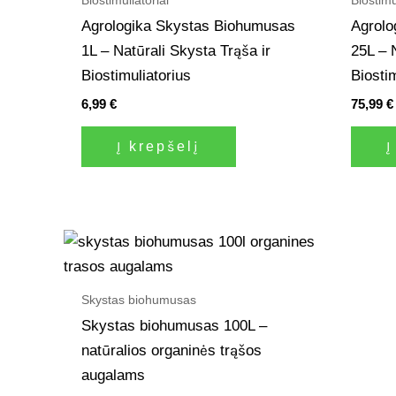
Agrologika Skystas Biohumusas
Agrolo
1L – Natūrali Skysta Trąša ir
25L – 
Biostimuliatorius
Biosti
6,99
€
75,99
€
Į krepšelį
Į
Skystas biohumusas
Skystas biohumusas 100L –
natūralios organinės trąšos
augalams