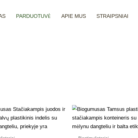
AS
PARDUOTUVĖ
APIE MUS
STRAIPSNIAI
liatoriai
Biostimuliatoriai