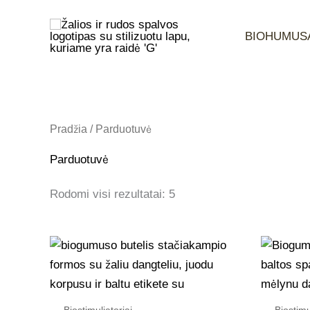
Pereiti
prie
BIOHUMUS
turinio
Pradžia
/ Parduotuvė
Parduotuvė
Rodomi visi rezultatai: 5
Biostimuliatoriai
Biostimu