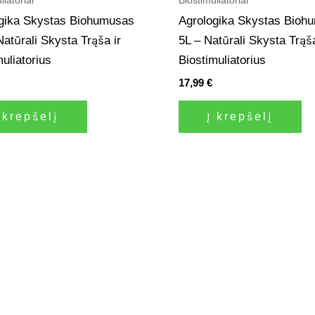
gika Skystas Biohumusas
Agrologika Skystas Bioh
Natūrali Skysta Trąša ir
5L – Natūrali Skysta Trąša
muliatorius
Biostimuliatorius
17,99
€
 krepšelį
Į krepšelį