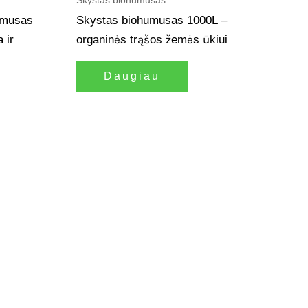
umusas
Skystas biohumusas 1000L –
 ir
organinės trąšos žemės ūkiui
Daugiau