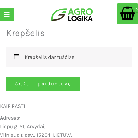
Pereiti
prie
turinio
Krepšelis
Krepšelis dar tuščias.
Grįžti į parduotuvę
KAIP RASTI
Adresas
:
Liepų g. 51, Arvydai,
Vilniaus r. sav., 15204, LIETUVA