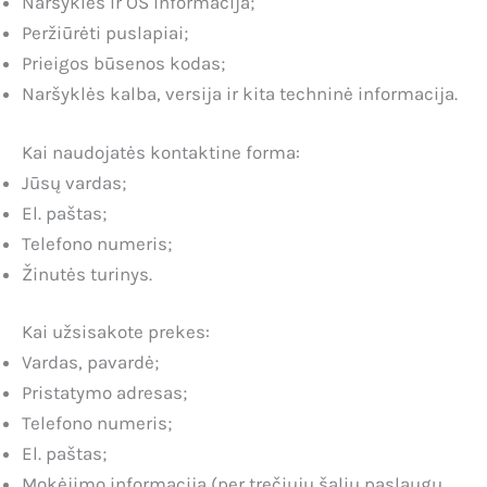
Naršyklės ir OS informacija;
Peržiūrėti puslapiai;
Prieigos būsenos kodas;
Naršyklės kalba, versija ir kita techninė informacija.
Kai naudojatės kontaktine forma:
Jūsų vardas;
El. paštas;
Telefono numeris;
Žinutės turinys.
Kai užsisakote prekes:
Vardas, pavardė;
Pristatymo adresas;
Telefono numeris;
El. paštas;
Mokėjimo informacija (per trečiųjų šalių paslaugų