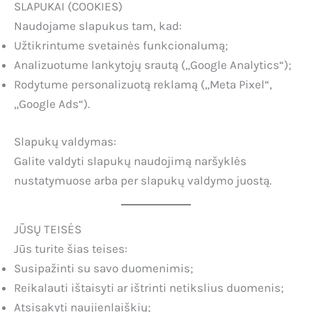
SLAPUKAI (COOKIES)
Naudojame slapukus tam, kad:
Užtikrintume svetainės funkcionalumą;
Analizuotume lankytojų srautą („Google Analytics“);
Rodytume personalizuotą reklamą („Meta Pixel“,
„Google Ads“).
Slapukų valdymas:
Galite valdyti slapukų naudojimą naršyklės
nustatymuose arba per slapukų valdymo juostą.
JŪSŲ TEISĖS
Jūs turite šias teises:
Susipažinti su savo duomenimis;
Reikalauti ištaisyti ar ištrinti netikslius duomenis;
Atsisakyti naujienlaiškių;