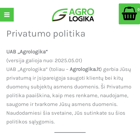
Pereiti
prie
turinio
Privatumo politika
UAB „Agrologika“
(versija galioja nuo: 2025.05.01)
UAB „Agrologika“ (toliau –
Agrologika.lt
) gerbia Jūsų
privatumą ir įsipareigoja saugoti klientų bei kitų
duomenų subjektų asmens duomenis. Ši Privatumo
politika paaiškina, kaip mes renkame, naudojame,
saugome ir tvarkome Jūsų asmens duomenis.
Naudodamiesi šia svetaine, Jūs sutinkate su šios
politikos sąlygomis.