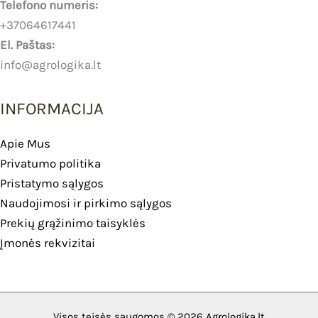
Telefono numeris:
+37064617441
El. Paštas:
info@agrologika.lt
INFORMACIJA
Apie Mus
Privatumo politika
Pristatymo sąlygos
Naudojimosi ir pirkimo sąlygos
Prekių grąžinimo taisyklės
Įmonės rekvizitai
Visos teisės saugomos © 2026 Agrologika.lt