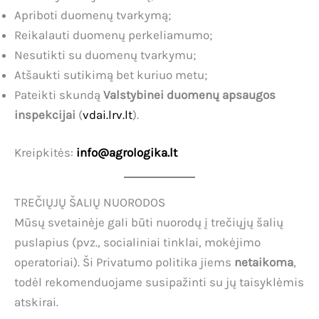
Apriboti duomenų tvarkymą;
Reikalauti duomenų perkeliamumo;
Nesutikti su duomenų tvarkymu;
Atšaukti sutikimą bet kuriuo metu;
Pateikti skundą
Valstybinei duomenų apsaugos
inspekcijai
(
vdai.lrv.lt
).
Kreipkitės:
info@agrologika.lt
TREČIŲJŲ ŠALIŲ NUORODOS
Mūsų svetainėje gali būti nuorodų į trečiųjų šalių
puslapius (pvz., socialiniai tinklai, mokėjimo
operatoriai). Ši Privatumo politika jiems
netaikoma
,
todėl rekomenduojame susipažinti su jų taisyklėmis
atskirai.