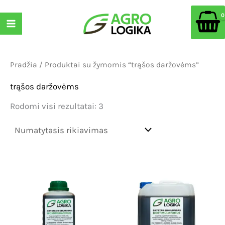
Pereiti
prie
turinio
Pradžia
/ Produktai su žymomis “trąšos daržovėms”
trąšos daržovėms
Rodomi visi rezultatai: 3