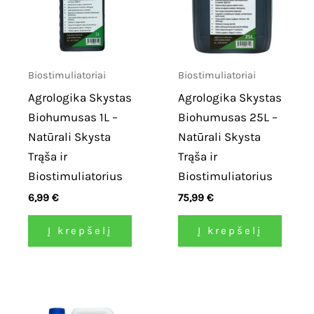
Biostimuliatoriai
Biostimuliatoriai
Agrologika Skystas
Agrologika Skystas
Biohumusas 1L –
Biohumusas 25L –
Natūrali Skysta
Natūrali Skysta
Trąša ir
Trąša ir
Biostimuliatorius
Biostimuliatorius
6,99
€
75,99
€
Į krepšelį
Į krepšelį