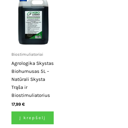
Biostimuliatoriai
Agrologika Skystas
Biohumusas 5L –
Natūrali Skysta
Trąša ir
Biostimuliatorius
17,99
€
Į krepšelį